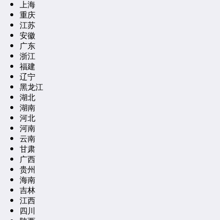
上海
重庆
江苏
安徽
广东
浙江
福建
辽宁
黑龙江
湖北
湖南
河北
河南
云南
甘肃
广西
贵州
海南
吉林
江西
四川