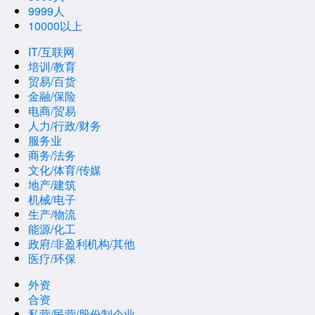
9999人
10000以上
IT/互联网
培训/教育
贸易/百货
金融/保险
电商/贸易
人力/行政/财务
服务业
商务/法务
文化/体育/传媒
地产/建筑
机械/电子
生产/物流
能源/化工
政府/非盈利机构/其他
医疗/环保
外资
合资
私营/民营/股份制企业