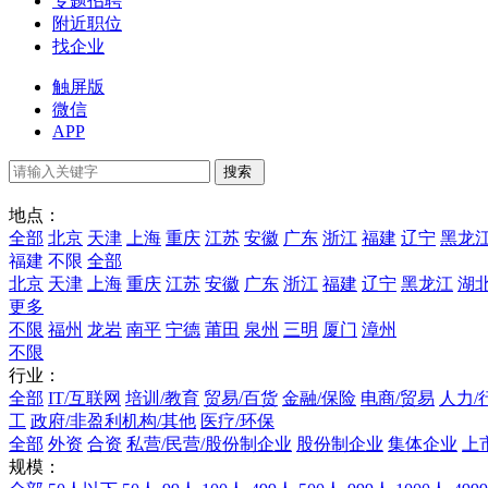
专题招聘
附近职位
找企业
触屏版
微信
APP
地点：
全部
北京
天津
上海
重庆
江苏
安徽
广东
浙江
福建
辽宁
黑龙
福建
不限
全部
北京
天津
上海
重庆
江苏
安徽
广东
浙江
福建
辽宁
黑龙江
湖
更多
不限
福州
龙岩
南平
宁德
莆田
泉州
三明
厦门
漳州
不限
行业：
全部
IT/互联网
培训/教育
贸易/百货
金融/保险
电商/贸易
人力/
工
政府/非盈利机构/其他
医疗/环保
全部
外资
合资
私营/民营/股份制企业
股份制企业
集体企业
上
规模：