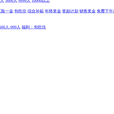
9人
5000人
9999人
10000以上
五险一金
包吃住
综合补贴
年终奖金
奖励计划
销售奖金
免费下午
00人-999人
福利：包吃住