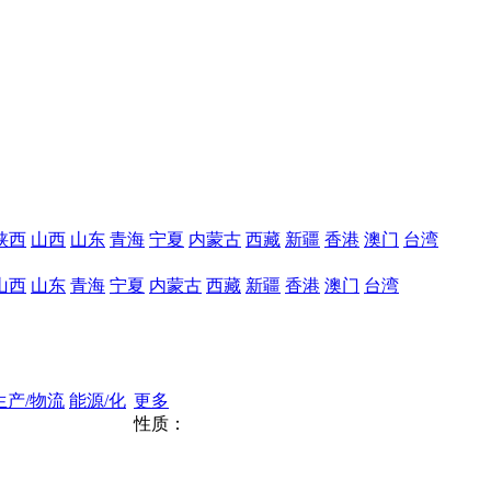
陕西
山西
山东
青海
宁夏
内蒙古
西藏
新疆
香港
澳门
台湾
山西
山东
青海
宁夏
内蒙古
西藏
新疆
香港
澳门
台湾
生产/物流
能源/化
更多
性质：