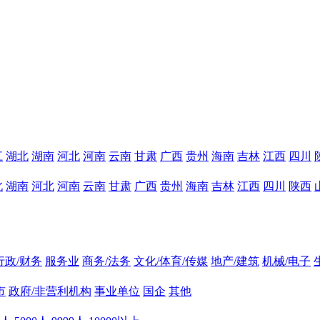
江
湖北
湖南
河北
河南
云南
甘肃
广西
贵州
海南
吉林
江西
四川
北
湖南
河北
河南
云南
甘肃
广西
贵州
海南
吉林
江西
四川
陕西
行政/财务
服务业
商务/法务
文化/体育/传媒
地产/建筑
机械/电子
市
政府/非营利机构
事业单位
国企
其他