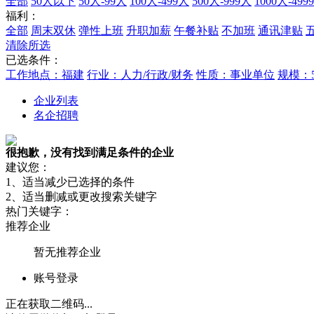
全部
50人以下
50人-99人
100人-499人
500人-999人
1000人-499
福利：
全部
周末双休
弹性上班
升职加薪
午餐补贴
不加班
通讯津贴
清除所选
已选条件：
工作地点：福建
行业：人力/行政/财务
性质：事业单位
规模：5
企业列表
名企招聘
很抱歉，没有找到满足条件的企业
建议您：
1、适当减少已选择的条件
2、适当删减或更改搜索关键字
热门关键字：
推荐企业
暂无推荐企业
账号登录
正在获取二维码...