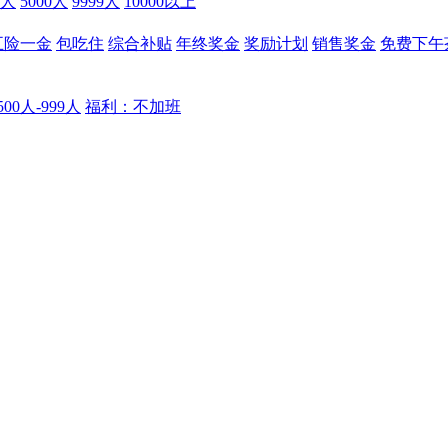
9人
5000人
9999人
10000以上
五险一金
包吃住
综合补贴
年终奖金
奖励计划
销售奖金
免费下午
00人-999人
福利：不加班