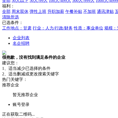
全部
50人以下
50人-99人
100人-499人
500人-999人
1000人-499
福利：
全部
周末双休
弹性上班
升职加薪
午餐补贴
不加班
通讯津贴
清除所选
已选条件：
工作地点：甘肃
行业：人力/行政/财务
性质：事业单位
规模：5
企业列表
名企招聘
很抱歉，没有找到满足条件的企业
建议您：
1、适当减少已选择的条件
2、适当删减或更改搜索关键字
热门关键字：
推荐企业
暂无推荐企业
账号登录
正在获取二维码...