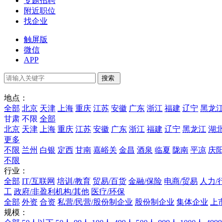
专题招聘
附近职位
找企业
触屏版
微信
APP
地点：
全部
北京
天津
上海
重庆
江苏
安徽
广东
浙江
福建
辽宁
黑龙
甘肃
不限
全部
北京
天津
上海
重庆
江苏
安徽
广东
浙江
福建
辽宁
黑龙江
湖
更多
不限
兰州
白银
定西
甘南
嘉峪关
金昌
酒泉
临夏
陇南
平凉
庆
不限
行业：
全部
IT/互联网
培训/教育
贸易/百货
金融/保险
电商/贸易
人力/
工
政府/非盈利机构/其他
医疗/环保
全部
外资
合资
私营/民营/股份制企业
股份制企业
集体企业
上
规模：