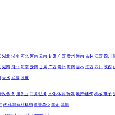
江
湖北
湖南
河北
河南
云南
甘肃
广西
贵州
海南
吉林
江西
四川
北
湖南
河北
河南
云南
甘肃
广西
贵州
海南
吉林
江西
四川
陕西
阳
天水
武威
张掖
行政/财务
服务业
商务/法务
文化/体育/传媒
地产/建筑
机械/电子
市
政府/非营利机构
事业单位
国企
其他