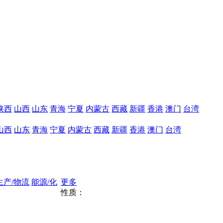
陕西
山西
山东
青海
宁夏
内蒙古
西藏
新疆
香港
澳门
台湾
山西
山东
青海
宁夏
内蒙古
西藏
新疆
香港
澳门
台湾
生产/物流
能源/化
更多
性质：