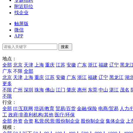
专题招聘
附近职位
找企业
触屏版
微信
APP
地点：
全部
北京
天津
上海
重庆
江苏
安徽
广东
浙江
福建
辽宁
黑龙
广东
不限
全部
北京
天津
上海
重庆
江苏
安徽
广东
浙江
福建
辽宁
黑龙江
湖
更多
不限
广州
深圳
珠海
佛山
江门
肇庆
惠州
东莞
中山
湛江
茂名
不限
行业：
全部
IT/互联网
培训/教育
贸易/百货
金融/保险
电商/贸易
人力/
工
政府/非盈利机构/其他
医疗/环保
全部
外资
合资
私营/民营/股份制企业
股份制企业
集体企业
上
规模：