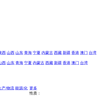
陕西
山西
山东
青海
宁夏
内蒙古
西藏
新疆
香港
澳门
台湾
山西
山东
青海
宁夏
内蒙古
西藏
新疆
香港
澳门
台湾
生产/物流
能源/化
更多
性质：