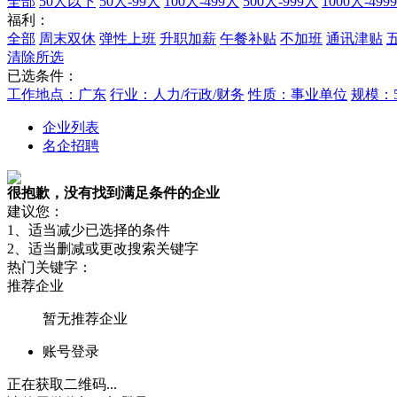
全部
50人以下
50人-99人
100人-499人
500人-999人
1000人-499
福利：
全部
周末双休
弹性上班
升职加薪
午餐补贴
不加班
通讯津贴
清除所选
已选条件：
工作地点：广东
行业：人力/行政/财务
性质：事业单位
规模：5
企业列表
名企招聘
很抱歉，没有找到满足条件的企业
建议您：
1、适当减少已选择的条件
2、适当删减或更改搜索关键字
热门关键字：
推荐企业
暂无推荐企业
账号登录
正在获取二维码...