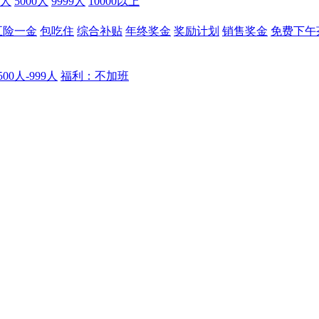
9人
5000人
9999人
10000以上
五险一金
包吃住
综合补贴
年终奖金
奖励计划
销售奖金
免费下午
00人-999人
福利：不加班