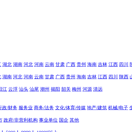
江
湖北
湖南
河北
河南
云南
甘肃
广西
贵州
海南
吉林
江西
四川
北
湖南
河北
河南
云南
甘肃
广西
贵州
海南
吉林
江西
四川
陕西
阳江
云浮
汕头
汕尾
潮州
揭阳
韶关
梅州
河源
清远
行政/财务
服务业
商务/法务
文化/体育/传媒
地产/建筑
机械/电子
市
政府/非营利机构
事业单位
国企
其他