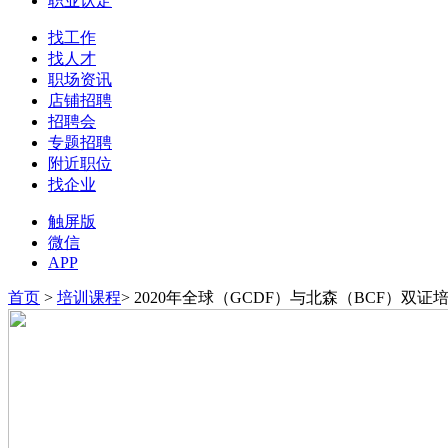
职业认定
找工作
找人才
职场资讯
店铺招聘
招聘会
专题招聘
附近职位
找企业
触屏版
微信
APP
首页
>
培训课程
> 2020年全球（GCDF）与北森（BCF）双证