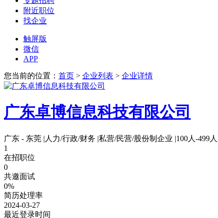
专题招聘
附近职位
找企业
触屏版
微信
APP
您当前的位置：
首页
>
企业列表
>
企业详情
广东卓博信息科技有限公司
广东 - 东莞
|
人力/行政/财务
|
私营/民营/股份制企业
|
100人-499人
1
在招职位
0
共邀面试
0%
简历处理率
2024-03-27
最近登录时间