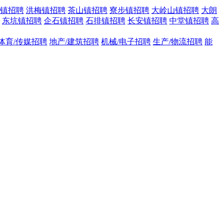
镇招聘
洪梅镇招聘
茶山镇招聘
寮步镇招聘
大岭山镇招聘
大朗
东坑镇招聘
企石镇招聘
石排镇招聘
长安镇招聘
中堂镇招聘
高
体育/传媒招聘
地产/建筑招聘
机械/电子招聘
生产/物流招聘
能