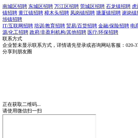
南城区招聘
东城区招聘
万江区招聘
莞城区招聘
石龙镇招聘
虎
镇招聘
黄江镇招聘
樟木头招聘
凤岗镇招聘
塘厦镇招聘
谢岗镇
埗镇招聘
IT/互联网招聘
培训/教育招聘
贸易/百货招聘
金融/保险招聘
电
源/化工招聘
政府/非盈利机构/其他招聘
医疗/环保招聘
联系方式
企业暂未显示联系方式，详情请先登录或咨询网站客服：020-3762
分享到朋友圈
正在获取二维码...
请使用微信扫一扫