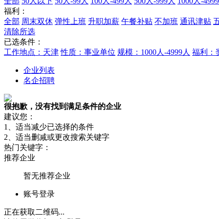
全部
50人以下
50人-99人
100人-499人
500人-999人
1000人-499
福利：
全部
周末双休
弹性上班
升职加薪
午餐补贴
不加班
通讯津贴
清除所选
已选条件：
工作地点：天津
性质：事业单位
规模：1000人-4999人
福利：
企业列表
名企招聘
很抱歉，没有找到满足条件的企业
建议您：
1、适当减少已选择的条件
2、适当删减或更改搜索关键字
热门关键字：
推荐企业
暂无推荐企业
账号登录
正在获取二维码...