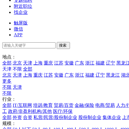
专题招聘
附近职位
找企业
触屏版
微信
APP
地点：
全部
北京
天津
上海
重庆
江苏
安徽
广东
浙江
福建
辽宁
黑龙
天津
不限
全部
北京
天津
上海
重庆
江苏
安徽
广东
浙江
福建
辽宁
黑龙江
湖
更多
不限
天津
不限
行业：
全部
IT/互联网
培训/教育
贸易/百货
金融/保险
电商/贸易
人力/
工
政府/非盈利机构/其他
医疗/环保
全部
外资
合资
私营/民营/股份制企业
股份制企业
集体企业
上
规模：