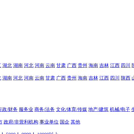
江
湖北
湖南
河北
河南
云南
甘肃
广西
贵州
海南
吉林
江西
四川
北
湖南
河北
河南
云南
甘肃
广西
贵州
海南
吉林
江西
四川
陕西
行政/财务
服务业
商务/法务
文化/体育/传媒
地产/建筑
机械/电子
市
政府/非营利机构
事业单位
国企
其他