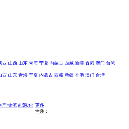
陕西
山西
山东
青海
宁夏
内蒙古
西藏
新疆
香港
澳门
台湾
山西
山东
青海
宁夏
内蒙古
西藏
新疆
香港
澳门
台湾
生产/物流
能源/化
更多
性质：